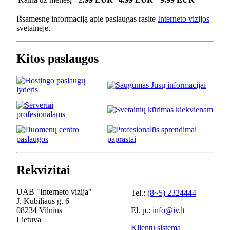
Išsamesnę informaciją apie paslaugas rasite
Interneto vizijos
svetainėje.
Kitos paslaugos
Rekvizitai
UAB "Interneto vizija"
Tel.:
(8~5) 2324444
J. Kubiliaus g. 6
08234 Vilnius
El. p.:
info@iv.lt
Lietuva
Klientų sistema