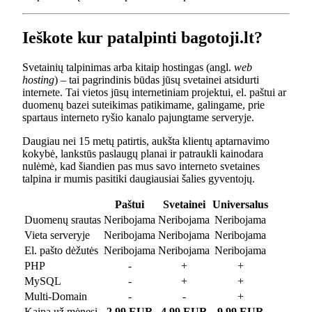
Ieškote kur patalpinti bagotoji.lt?
Svetainių talpinimas arba kitaip hostingas (angl.
web
hosting
) – tai pagrindinis būdas jūsų svetainei atsidurti
internete. Tai vietos jūsų internetiniam projektui, el. paštui ar
duomenų bazei suteikimas patikimame, galingame, prie
spartaus interneto ryšio kanalo pajungtame serveryje.
Daugiau nei 15 metų patirtis, aukšta klientų aptarnavimo
kokybė, lankstūs paslaugų planai ir patraukli kainodara
nulėmė, kad šiandien pas mus savo interneto svetaines
talpina ir mumis pasitiki daugiausiai šalies gyventojų.
Paštui
Svetainei
Universalus
Duomenų srautas
Neribojama
Neribojama
Neribojama
Vieta serveryje
Neribojama
Neribojama
Neribojama
El. pašto dėžutės
Neribojama
Neribojama
Neribojama
PHP
-
+
+
MySQL
-
+
+
Multi-Domain
-
-
+
Kaina už mėnesį
2.99 EUR
4.99 EUR
9.99 EUR