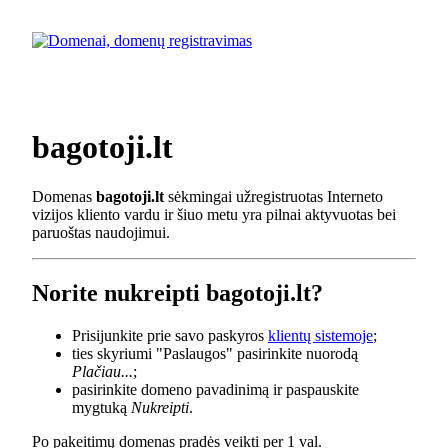
bagotoji.lt
Domenas
bagotoji.lt
sėkmingai užregistruotas Interneto
vizijos kliento vardu ir šiuo metu yra pilnai aktyvuotas bei
paruoštas naudojimui.
Norite nukreipti bagotoji.lt?
Prisijunkite prie savo paskyros
klientų sistemoje
;
ties skyriumi "Paslaugos" pasirinkite nuorodą
Plačiau...
;
pasirinkite domeno pavadinimą ir paspauskite
mygtuką
Nukreipti
.
Po pakeitimų domenas pradės veikti per 1 val.